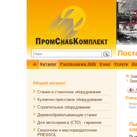
Пост
Каталог
Распродажа 2026
О нас
Услуги
До
Гла
Пыле
Общий каталог
Станки и станочное оборудование
Спец
Кузнечно-прессовое оборудование
Прода
Строительное оборудование
Прайс
Деревообрабатывающие станки
Для автосервиса (СТО) - гаражное
Пы
сп
Смазочное и маслораздаточное
PRESSOL
Пыл