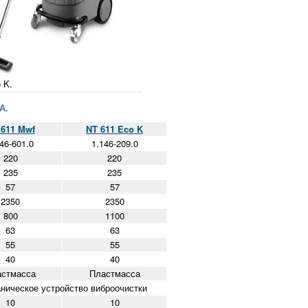
 K.
А.
 611 Mwf
NT 611 Eco K
46-601.0
1.146-209.0
220
220
235
235
57
57
2350
2350
800
1100
63
63
55
55
40
40
астмасса
Пластмасса
ническое устройство виброочистки
10
10