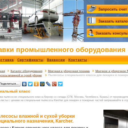
Запросить счет
Заказать катало
Заказать консул
авки промышленного оборудования
ставка
Сертификаты
Вакансии
Контакты
вная
Каталог оборудования
Моечная и уборочная техника
Моечное и уборочное K
Пылесосы специального класса для пекарен и пожарных ч
сосы влажной и сухой уборки
Поделиться…
иальный класс
жа пылесосов специального класса Керхер со склада (СПб, Москва, Челябинск, Казань) от производит
-листы с ценами на специальные пылесосы Karcher для пекарен и пожарных частей запрашивайте в от
лесосы влажной и сухой уборки
ециального назначения, Karcher.
есосы Кархер специального класса для пекарен и