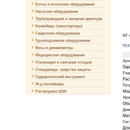
Котлы и котельное оборудование
Насосное оборудование
Трубопроводная и запорная арматура
Конвейеры (транспортеры)
Сварочное оборудование
NT 4
Грузоподъемное оборудование
ТЕХ
Весы и динамометры
Медицинское оборудование
Арт
Утилизация и сжигание отходов
Пар
Спецодежда, средства защиты.
Раз
Гидравлический инструмент
Рас
Ж/д контейнеры
Пот
Распродажа 2026
Мощ
Уро
Объ
Диа
Мат
Сис
Дли