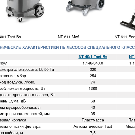
0/1 Tact Bs.
NT 611 Mwf.
NT 611 Eco
НИЧЕСКИЕ ХАРАКТЕРИСТИКИ ПЫЛЕСОСОВ СПЕЦИАЛЬНОГО КЛАСС
NT 40/1 Tact Bs
NT
икул
1.148-340.0
1.1
аметры электросети, В, 50 Гц
220
режение, мбар
254
ход воздуха, л/сек.
74
ребляемая мощность, Вт
1380
ность дренажного насоса, Вт
вень шума, дБ
68
ем мусоросборника, л
40
метр принадлежностей, мм
35
ериал корпуса
Пластмасса
Пл
тема очистки фильтра
Автоматическая Tact
Меха
на кабеля, м
7,5