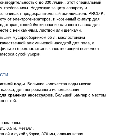
оизводительностью до 330 л/мин., этот специальный
м требованиям. Надежную защиту аппарату и
еспечивают предохранительный выключатель PRCD-K,
оту от электрогенераторов, и корзинный фильтр для
редотвращающий блокирование сливного насоса для
есте с ней камнями, листвой или щепками.
льшим мусоросборником 55 л, маслостойким
ачественной алюминиевой насадкой для пола, а
фильтра (предлагается в качестве опции) позволяет
ылесоса сухой уборки.
СТИ.
рязной воды.
Большие количества воды можно
насоса, для непрерывного использования.
для хранения аксессуаров.
Большой бампер с местом
жностей.
 с коленом.
т., 0.5 м, металл.
жной и сухой уборки, 370 мм, алюминиевая.