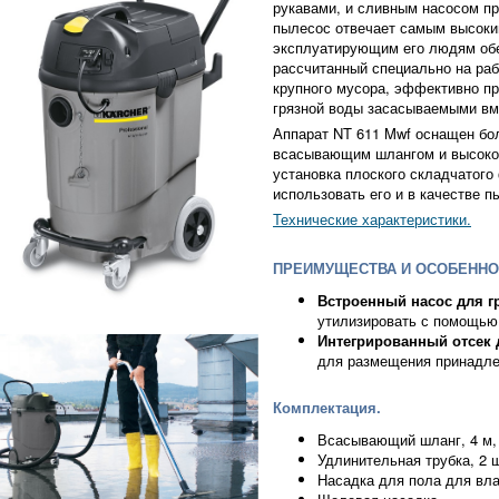
рукавами, и сливным насосом пр
пылесос отвечает самым высоки
эксплуатирующим его людям об
рассчитанный специально на раб
крупного мусора, эффективно п
грязной воды засасываемыми вм
Аппарат NT 611 Mwf оснащен бо
всасывающим шлангом и высокок
установка плоского складчатого 
использовать его и в качестве п
Технические характеристики.
ПРЕИМУЩЕСТВА И ОСОБЕННО
Встроенный насос для г
утилизировать с помощью 
Интегрированный отсек 
для размещения принадле
Комплектация.
Всасывающий шланг, 4 м,
Удлинительная трубка, 2 ш
Насадка для пола для вла