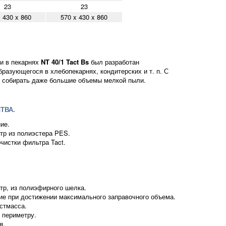
23
23
 430 x 860
570 x 430 x 860
и в пекарнях
NT 40/1 Tact Bs
был разработан
бразующегося в хлебопекарнях, кондитерских и т. п. С
 собирать даже большие объемы мелкой пыли.
ТВА.
ие.
тр из полиэстера PES.
чистки фильтра Tact.
тр, из полиэфирного шелка.
ие при достижении максимального заправочного объема.
стмасса.
 периметру.
я.