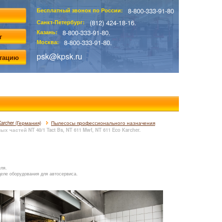
8-800-333-91-80
Бесплатный звонок по России:
(812) 424-18-16.
Санкт-Петербург:
8-800-333-91-80.
Казань:
г
8-800-333-91-80.
Москва:
psk@kpsk.ru
ьтацию
archer (Германия)
Пылесосы профессионального назначения
астей NT 40/1 Tact Bs, NT 611 Mwf, NT 611 Eco Karcher.
еля.
деле оборудования для автосервиса.