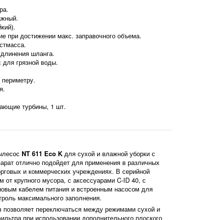
ра.
ажный.
кий).
е при достижении макс. заправочного объема.
стмасса.
удлинения шланга.
 для грязной воды.
 периметру.
я.
ющие турбины, 1 шт.
пылесос
NT 611 Eco K
для сухой и влажной уборки с
парат отлично подойдет для применения в различных
орговых и коммерческих учреждениях. В серийной
 от крупного мусора, с аксессуарами C-ID 40, с
иновым кабелем питания и встроенным насосом для
троль максимального заполнения.
 позволяет переключаться между режимами сухой и
ильтра при использовании дополнительного плоского