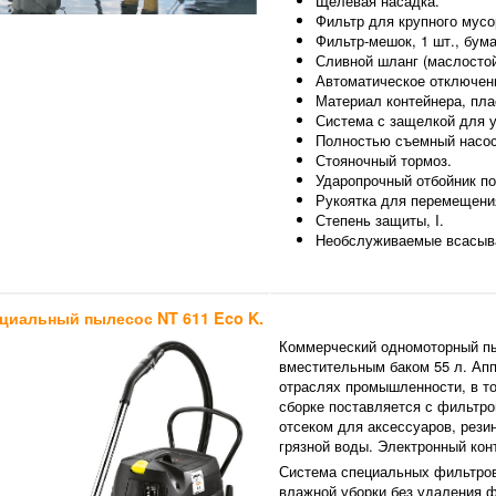
Щелевая насадка.
Фильтр для крупного мусо
Фильтр-мешок, 1 шт., бум
Сливной шланг (маслостой
Автоматическое отключени
Материал контейнера, пла
Система с защелкой для 
Полностью съемный насос
Стояночный тормоз.
Ударопрочный отбойник по
Рукоятка для перемещени
Степень защиты, I.
Необслуживаемые всасыва
циальный пылесос NT 611 Eco K.
Коммерческий одномоторный 
вместительным баком 55 л. Ап
отраслях промышленности, в т
сборке поставляется с фильтром
отсеком для аксессуаров, рез
грязной воды. Электронный кон
Система специальных фильтров
влажной уборки без удаления ф