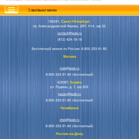
вкл/выкл меню
192241,
Санкт-Петербург
,
пр. Александровской Фермы, 29П, Н14, оф.32.
contact@kpsk.ru
(812) 424-18-16
Бесплатный звонок по России: 8-800-333-91-80.
Москва
msk@kpsk.ru
8-800-333-91-80 (бесплатный)
420087,
Казань
ул. Родины, д. 7, оф.303.
kazan@kpsk.ru
8-800-333-91-80 (бесплатный)
Челябинск
chel@kpsk.ru
8-800-333-91-80 (бесплатный)
Ростов-на-Дону