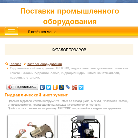
Поставки промышленного
оборудования
вкл/выкл меню
КАТАЛОГ ТОВАРОВ
Главная
Каталог оборудования
Гидравлический инструмент TRITORC, гидравлические динамометрические
ключи, насосы гидравлические, гидроцилиндры, шпильконатяжители,
насосные станции.
Поделиться…
Гидравлический инструмент
Продажа гидравлического инструмента Tritorc со склада (СПб, Москва, Челябинск, Казань)
от производителя, производство на заводах-изготовителях и поставки.
Прайс-листы с ценами на гидравлику ТРИТОРК запрашивайте в отделе инструментов.