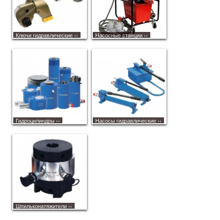
Ключи гидравлические
››
Насосные станции
››
Гидроцилиндры
››
Насосы гидравлические
››
Шпильконатяжители
››