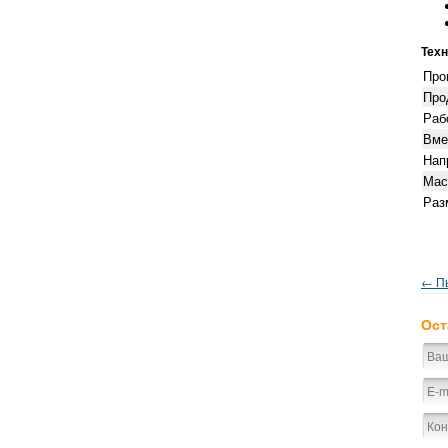
Техн
Про
Про
Раб
Вме
Нап
Мас
Раз
← Пы
Ост