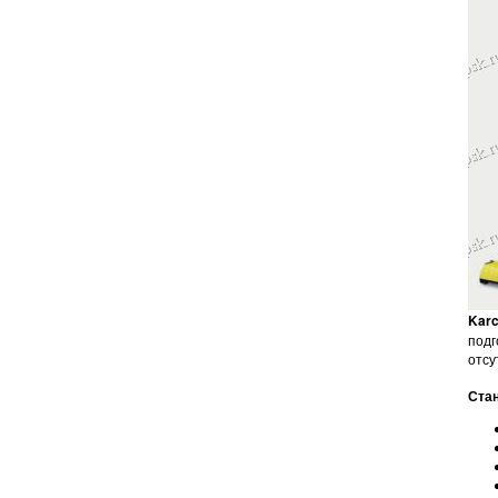
Karc
подг
отсу
Стан