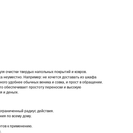
ля очистки твердых напольных покрытий и ковров.
са неуместно. Например: не хочется доставать из шкафа
ного удобнее обычных веника и совка, и прост в обращении.
 что обеспечивает простоту переноски и высокую
 и деньги.
еограниченный радиус действия.
ия по всему дому.
отов к применению.
.