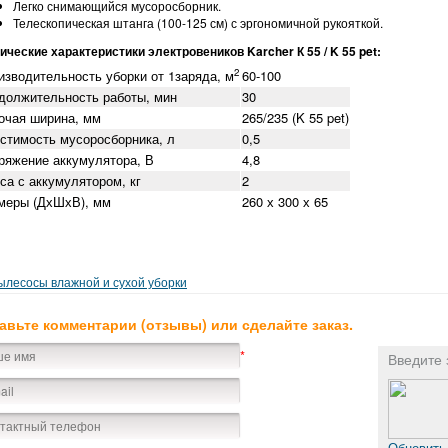
Легко снимающийся мусоросборник.
Телескопическая штанга (100-125 см) с эргономичной рукояткой.
ические характеристики электровеников Karcher К 55 / K 55 pet:
2
изводительность уборки от 1заряда, м
60-100
должительность работы, мин
30
очая ширина, мм
265/235 (K 55 pet)
стимость мусоросборника, л
0,5
ряжение аккумулятора, В
4,8
са с аккумулятором, кг
2
меры (ДхШхВ), мм
260 х 300 х 65
лесосы влажной и сухой уборки
авьте комментарии (отзывы) или сделайте заказ.
*
Введите 
Обновить