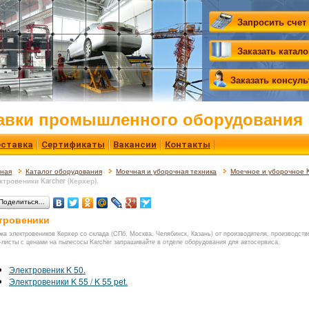
Запросить счет
Заказать катало
Заказать консул
авки промышленного оборудования
ставка
Сертификаты
Вакансии
Контакты
вная
Каталог оборудования
Моечная и уборочная техника
Моечное и уборочное K
ктровеники Karcher (Керхер).
Поделиться…
тровеники
жа электровеников Керхер со склада (СПб, Москва, Челябинск, Казань) от производителя, производство
-листы с ценами на пылесосы Karcher запрашивайте в отделе оборудования для автосервиса.
Электровеник K 50.
Электровеники K 55 / K 55 pet.