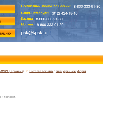
8-800-333-91-80
Бесплатный звонок по России:
(812) 424-18-16.
Санкт-Петербург:
8-800-333-91-80.
Казань:
г
8-800-333-91-80.
Москва:
psk@kpsk.ru
ьтацию
archer (Германия)
Бытовая техника для внутренней уборки
 и поставки.