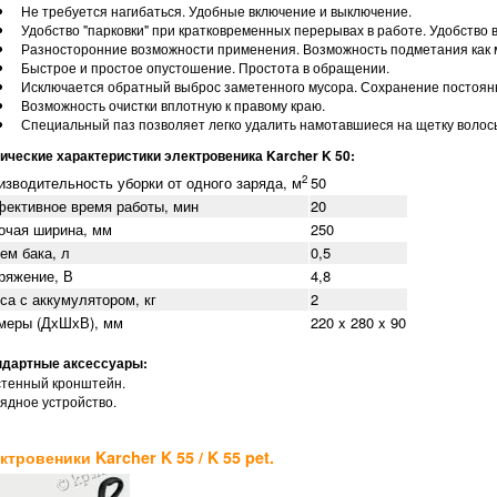
Не требуется нагибаться. Удобные включение и выключение.
Удобство "парковки" при кратковременных перерывах в работе. Удобство 
Разносторонние возможности применения. Возможность подметания как му
Быстрое и простое опустошение. Простота в обращении.
Исключается обратный выброс заметенного мусора. Сохранение постоянн
Возможность очистки вплотную к правому краю.
Специальный паз позволяет легко удалить намотавшиеся на щетку волос
ические характеристики электровеника Karcher K 50:
2
изводительность уборки от одного заряда, м
50
ективное время работы, мин
20
очая ширина, мм
250
ем бака, л
0,5
ряжение, В
4,8
са с аккумулятором, кг
2
меры (ДхШхВ), мм
220 x 280 x 90
ндартные аксессуары:
тенный кронштейн.
дное устройство.
ктровеники Karcher K 55 / K 55 pet.