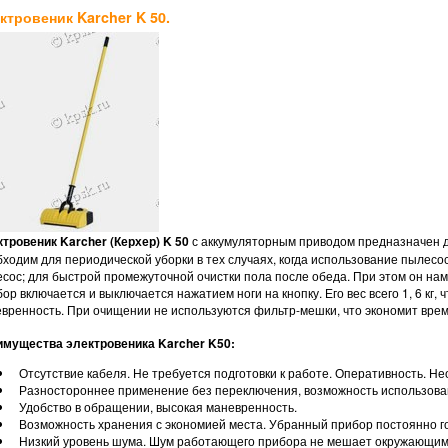
ктровеник Karcher K 50.
тровеник Karcher (Керхер) K 50
с аккумуляторным приводом предназначен д
ходим для периодической уборки в тех случаях, когда использование пылесо
сос; для быстрой промежуточной очистки пола после обеда. При этом он нам
ор включается и выключается нажатием ноги на кнопку. Его вес всего 1, 6 кг,
вренность. При очищении не используются фильтр-мешки, что экономит время
мущества электровеника Karcher K50:
Отсутствие кабеля. Не требуется подготовки к работе. Оперативность. Н
Разностороннее применение без переключения, возможность использован
Удобство в обращении, высокая маневренность.
Возможность хранения с экономией места. Убранный прибор постоянно г
Низкий уровень шума. Шум работающего прибора не мешает окружающим