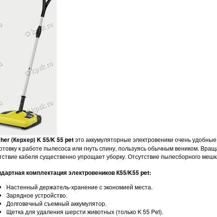
her (Керхер) K 55/K 55 pet
это аккумуляторные электровеники очень удобные в
отовку к работе пылесоса или гнуть спину, пользуясь обычным веником. Вра
тствие кабеля существенно упрощает уборку. Отсутствие пылесборного меш
дартная комплектация электровеников К55/K55 pet:
Настенный держатель-хранение с экономией места.
Зарядное устройство.
Долговечный съемный аккумулятор.
Щетка для удаления шерсти животных (только K 55 Pet).