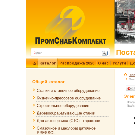
Пост
Каталог
Распродажа 2026
О нас
Услуги
До
Гла
Эле
Общий каталог
Станки и станочное оборудование
Элек
Кузнечно-прессовое оборудование
Прода
Строительное оборудование
Прайс
Деревообрабатывающие станки
Для автосервиса (СТО) - гаражное
Смазочное и маслораздаточное
PRESSOL