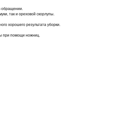
в обращении.
ки, так и ореховой скорлупы.
ого хорошего результата уборки.
ы при помощи ножниц.