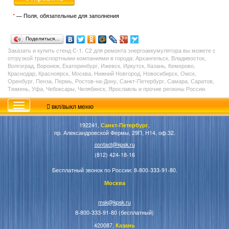
*
— Поля, обязательные для заполнения
Поделиться…
Заказать и купить стенд С-1, С2 для ремонта энергоаккумулятора вы можете с
отгрузкой транспортными компаниями в города: Архангельск, Владивосток,
Волгоград, Воронеж, Екатеринбург, Ижевск, Иркутск, Казань, Кемерово,
Краснодар, Красноярск, Москва, Нижний Новгород, Новосибирск, Омск,
Оренбург, Пенза, Пермь, Ростов-на-Дону, Санкт-Петербург, Самара, Саратов,
Тюмень, Уфа, Чебоксары, Челябинск, Ярославль и прочие регионы России.
вкл/выкл меню
192241,
Санкт-Петербург
,
пр. Александровской Фермы, 29П, Н14, оф.32.
contact@kpsk.ru
(812) 424-18-16
Бесплатный звонок по России: 8-800-333-91-80.
Москва
msk@kpsk.ru
8-800-333-91-80 (бесплатный)
420087,
Казань