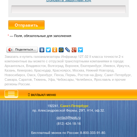
*
— Поля, обязательные для заполнения
Поделиться…
Заказать и купить газоанализаторы Инфракар 12Т.02 II класса точности 2-х
компонентные вы можете с отгрузкой транспортными компаниями в города:
Архангельск, Владивосток, Волгоград, Воронеж, Екатеринбург, Ижевск, Иркутск,
Казань, Кемерово, Краснодар, Красноярск, Москва, Нижний Новгород,
Новосибирск, Омск, Оренбург, Пенза, Пермь, Ростов-на-Дону, Санкт-Петербург,
Самара, Саратов, Тюмень, Уфа, Чебоксары, Челябинск, Ярославль и прочие
регионы России.
вкл/выкл меню
192241,
Санкт-Петербург
,
пр. Александровской Фермы, 29П, Н14, оф.32.
contact@kpsk.ru
(812) 424-18-16
Бесплатный звонок по России: 8-800-333-91-80.