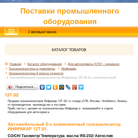
Поставки промышленного
оборудования
вкл/выкл меню
КАТАЛОГ ТОВАРОВ
Главная
Каталог оборудования
Для автосервиса (СТО) - гаражное
Газоанализаторы и дымомеры
Инфракар
Газоанализаторы II класса точности
Автомобильный газоанализатор Инфракар 12Т.02 2-х компонентный.
Поделиться…
12Т.02
Продажа
газоанализаторов
Инфракар 12Т.02 со склада (СПб, Москва, Челябинск, Казань)
от производителя, производство и поставки.
Прайс-листы с ценами на газоанализаторы Инфракар и запрашивайте в отделе
оборудования для автосервиса.
Автомобильный 2-х компонентный газоанализатор
ИНФРАКАР 12Т.01.
CO/CH/ Тахометр/
Температура масла/
RS-232/ Автослив