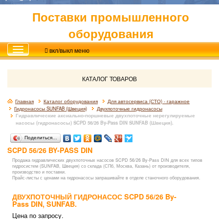
Поставки промышленного
оборудования
вкл/выкл меню
КАТАЛОГ ТОВАРОВ
Главная
Каталог оборудования
Для автосервиса (СТО) - гаражное
Гидронасосы SUNFAB (Швеция)
Двухпоточные гидронасосы
Гидравлические аксиально-поршневые двухпоточные нерегулируемые
насосы (гидронасосы) SCPD 56/26 By-Pass DIN SUNFAB (Швеция).
Поделиться…
SCPD 56/26 BY-PASS DIN
Продажа гидравлических двухпоточных насосов SCPD 56/26 By-Pass DIN для всех типов
гидросистем (SUNFAB, Швеция) со склада (СПб, Москва, Казань) от производителя,
производство и поставки.
Прайс-листы с ценами на гидронасосы запрашивайте в отделе станочного оборудования.
ДВУХПОТОЧНЫЙ ГИДРОНАСОС SCPD 56/26
By-
Pass
DIN, SUNFAB.
Цена по запросу.