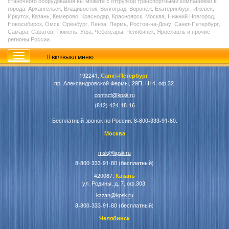
станочного оборудования вы можете с отгрузкой транспортными компаниями в
города: Архангельск, Владивосток, Волгоград, Воронеж, Екатеринбург, Ижевск,
Иркутск, Казань, Кемерово, Краснодар, Красноярск, Москва, Нижний Новгород,
Новосибирск, Омск, Оренбург, Пенза, Пермь, Ростов-на-Дону, Санкт-Петербург,
Самара, Саратов, Тюмень, Уфа, Чебоксары, Челябинск, Ярославль и прочие
регионы России.
вкл/выкл меню
192241,
Санкт-Петербург
,
пр. Александровской Фермы, 29П, Н14, оф.32.
contact@kpsk.ru
(812) 424-18-16
Бесплатный звонок по России: 8-800-333-91-80.
Москва
msk@kpsk.ru
8-800-333-91-80 (бесплатный)
420087,
Казань
ул. Родины, д. 7, оф.303.
kazan@kpsk.ru
8-800-333-91-80 (бесплатный)
Челябинск