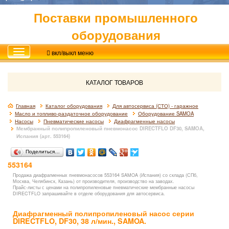
Поставки промышленного
оборудования
вкл/выкл меню
КАТАЛОГ ТОВАРОВ
Главная
Каталог оборудования
Для автосервиса (СТО) - гаражное
Масло и топливо-раздаточное оборудование
Оборудование SAMOA
Насосы
Пневматические насосы
Диафрагменные насосы
Мембранный полипропиленовый пневмонасос DIRECTFLO DF30, SAMOA,
Испания (арт. 553164)
Поделиться…
553164
Продажа диафрагменных пневмонасосов 553164 SAMOA (Испания) со склада (СПб,
Москва, Челябинск, Казань) от производителя, производство на заводах.
Прайс-листы с ценами на полипропиленовые пневматические мембранные насосы
DIRECTFLO запрашивайте в отделе оборудования для автосервиса.
Диафрагменный полипропиленовый насос серии
DIRECTFLO, DF30, 38 л/мин., SAMOA.