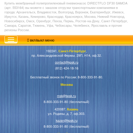
Купить мембранный полипропиленовый пневмонасос
DIRECTFLO DF30
SAMOA
(арт. 553164) вы можете с заказом отгрузки транспортными компаниями в
города: Архангельск, Владивосток, Волгоград, Воронеж, Екатеринбург, Ижевск,
Иркутск, Казань, Кемерово, Краснодар, Красноярск, Москва, Нижний Новгород,
Новосибирск, Омск, Оренбург, Пенза, Пермь, Ростов-на-Дону, Санкт-Петербург,
Самара, Саратов, Тюмень, Уфа, Чебоксары, Челябинск, Ярославль и прочие
регионы России.
вкл/выкл меню
192241,
Санкт-Петербург
,
пр. Александровской Фермы, 29П, Н14, оф.32.
contact@kpsk.ru
(812) 424-18-16
Бесплатный звонок по России: 8-800-333-91-80.
Москва
msk@kpsk.ru
8-800-333-91-80 (бесплатный)
420087,
Казань
ул. Родины, д. 7, оф.303.
kazan@kpsk.ru
8-800-333-91-80 (бесплатный)