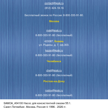
contact@kpsk.ru
(812) 424-18-16
Бесплатный звонок по России: 8-800-333-91-80.
Москва
msk@kpsk.ru
8-800-333-91-80 (бесплатный)
420087,
Казань
ул. Родины, д. 7, оф.303.
kazan@kpsk.ru
8-800-333-91-80 (бесплатный)
Челябинск
chel@kpsk.ru
8-800-333-91-80 (бесплатный)
Ростов-на-Дону
rostov@kpsk.ru
8-800-333-91-80 (бесплатный)
SAMOA_404100 Насос для консистентной смазки 55:1.
Санкт-Петербург, Москва, Россия © 1996 - 2026 гг.