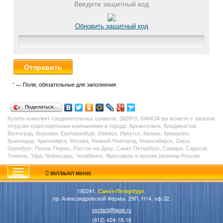
Введите защитный код
Обновить защитный код
*
— Поля, обязательные для заполнения
Поделиться…
Купить комплект соединительных шлангов, 362910, SAMOA вы можете с заказом
отгрузки транспортными компаниями в города: Архангельск, Владивосток,
Волгоград, Воронеж, Екатеринбург, Ижевск, Иркутск, Казань, Кемерово,
Краснодар, Красноярск, Москва, Нижний Новгород, Новосибирск, Омск,
Оренбург, Пенза, Пермь, Ростов-на-Дону, Санкт-Петербург, Самара, Саратов,
Тюмень, Уфа, Чебоксары, Челябинск, Ярославль и прочие регионы России.
вкл/выкл меню
192241,
Санкт-Петербург
,
пр. Александровской Фермы, 29П, Н14, оф.32.
contact@kpsk.ru
(812) 424-18-16