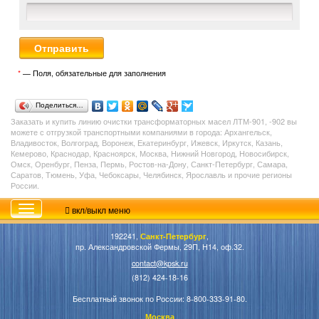
*
— Поля, обязательные для заполнения
Поделиться…
Заказать и купить линию очистки трансформаторных масел ЛТМ-901, -902 вы
можете с отгрузкой транспортными компаниями в города: Архангельск,
Владивосток, Волгоград, Воронеж, Екатеринбург, Ижевск, Иркутск, Казань,
Кемерово, Краснодар, Красноярск, Москва, Нижний Новгород, Новосибирск,
Омск, Оренбург, Пенза, Пермь, Ростов-на-Дону, Санкт-Петербург, Самара,
Саратов, Тюмень, Уфа, Чебоксары, Челябинск, Ярославль и прочие регионы
России.
вкл/выкл меню
192241,
Санкт-Петербург
,
пр. Александровской Фермы, 29П, Н14, оф.32.
contact@kpsk.ru
(812) 424-18-16
Бесплатный звонок по России: 8-800-333-91-80.
Москва