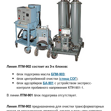
Линия ЛТМ-902 состоит из 3-х блоков:
блок подогрева масла
БПМ-903
;
блок центробежной очистки (
стенд
СОГ
);
блок адсорберов
БА-901
с устройством экспресс-
контроля пробивного напряжения КПН-901-1.
В линии
ЛТМ-901
блок подогрева отсутствует.
Линия ЛТМ-902
предназначена для очистки трансформаторных
масел от механических примесей, кислот и воды при заправке