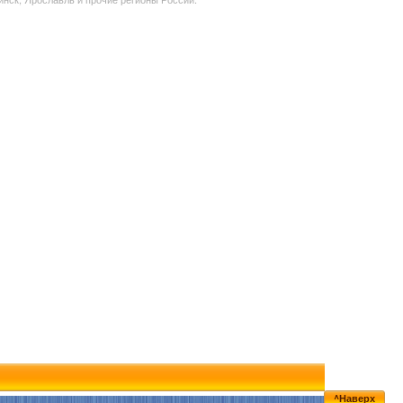
^Наверх