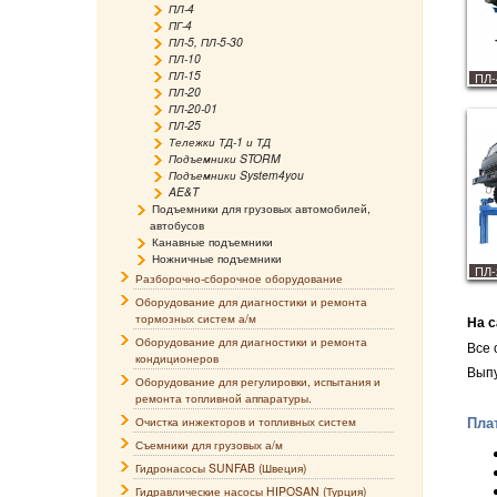
ПЛ-4
ПГ-4
ПЛ-5, ПЛ-5-30
ПЛ-10
ПЛ-15
ПЛ
ПЛ-20
ПЛ-20-01
ПЛ-25
Тележки ТД-1 и ТД
Подъемники STORM
Подъемники System4you
AE&T
Подъемники для грузовых автомобилей,
автобусов
Канавные подъемники
Ножничные подъемники
ПЛ
Разборочно-сборочное оборудование
Оборудование для диагностики и ремонта
тормозных систем а/м
На 
Оборудование для диагностики и ремонта
Все 
кондиционеров
Выпу
Оборудование для регулировки, испытания и
ремонта топливной аппаратуры.
Пла
Очистка инжекторов и топливных систем
Съемники для грузовых а/м
Гидронасосы SUNFAB (Швеция)
Гидравлические насосы HIPOSAN (Турция)