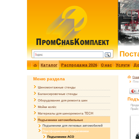
Пост
Каталог
Распродажа 2026
О нас
Услуги
До
Гла
Меню раздела
Пла
Шиномонтажные стенды
Балансировочные стенды
Подъ
Оборудование для ремонта шин
Прода
Мойки колёс
Прайс
Материалы для шиноремонта TECH
Подъемники автомобильные
Подъемники для легковых автомобилей
Платформенные подъемники
Подъемники АСО