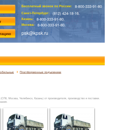
8-800-333-91-80
Бесплатный звонок по России:
(812) 424-18-16.
Санкт-Петербург:
8-800-333-91-80.
Казань:
г
8-800-333-91-80.
Москва:
psk@kpsk.ru
ьтацию
мобильные
Платформенные подъемники
Пб, Москва, Челябинск, Казань) от производителя, производство и поставки.
вания.