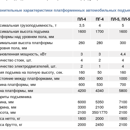
внительные характеристики платформенных автомобильных подъе
ПЛ-4
ПГ-4
ПЛ-5,
ПЛ-5
симальная грузоподъемность, т
3,5
4
5
симальная высота подъема
1600
1700
1600
тформы над уровнем пола, мм
имальная высота платформы
260
280
300
уровня пола, мм
ановленная мощность, кВт
3
3
4,4
ичество стоек, шт.
4
2
4
ичество электродвигателей, шт.
2
1
4
мя подъема на полную высоту, сек.
160
50
160
стояние между платформами, мм
950
900
1000
ина платформы, мм
600
530
700
на платформы, мм
4200
4340
5800
ариты подъемника
на, мм
6000
5350
7100
ина, мм
3300
2100
3400
ота, мм
2100
350/1770
2100
са нетто, кг
1800
2000
1900
са брутто, кг
2000
2450
2100