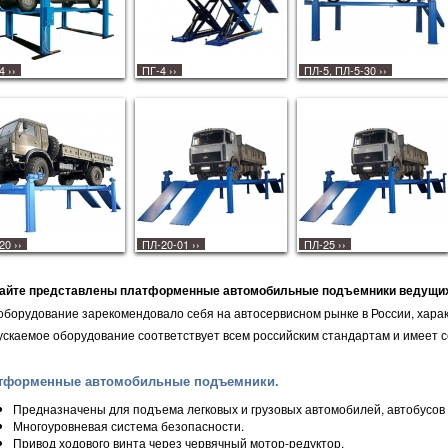
-4
››
ПГ-4
››
ПЛ-5, ПЛ-5-30
››
-20
››
ПЛ-20-01
››
ПЛ-25
››
сайте представлены платформенные автомобильные подъемники ведущих
оборудование зарекомендовало себя на автосервисном рынке в России, хара
скаемое оборудование соответствует всем российским стандартам и имеет 
тформенные автомобильные подъемники.
Предназначены для подъема легковых и грузовых автомобилей, автобусов 
Многоуровневая система безопасности.
Привод ходового винта через червячный мотор-редуктор.