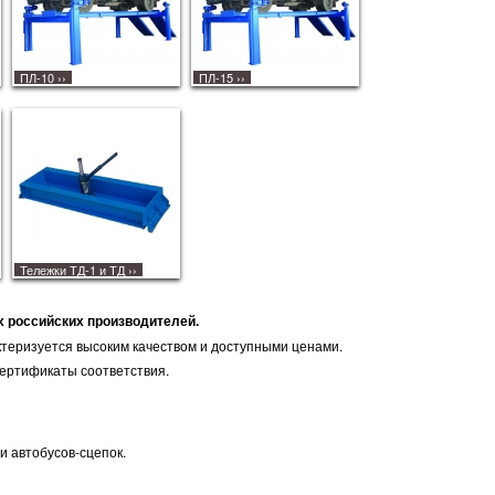
ПЛ-10
››
ПЛ-15
››
Тележки ТД-1 и ТД
››
 российских производителей.
ктеризуется высоким качеством и доступными ценами.
сертификаты соответствия.
и автобусов-сцепок.