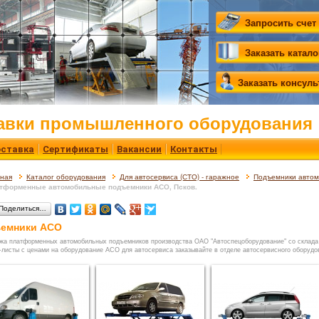
Запросить счет
Заказать катало
Заказать консул
авки промышленного оборудования
ставка
Сертификаты
Вакансии
Контакты
вная
Каталог оборудования
Для автосервиса (СТО) - гаражное
Подъемники авто
тформенные автомобильные подъемники АСО, Псков.
Поделиться…
емники АСО
жа платформенных автомобильных подъемников производства ОАО "Автоспецоборудование" со склада (С
-листы с ценами на оборудование АСО для автосервиса заказывайте в отделе автосервисного оборудо