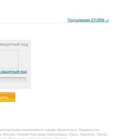
Подъемники STORM →
защитный код
 защитный код
нспортными компаниями в города: Архангельск, Владивосток,
ск, Москва, Нижний Новгород, Новосибирск, Омск, Оренбург, Пенза,
инск, Ярославль и прочие регионы России.