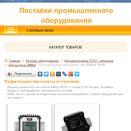
Поставки промышленного
оборудования
вкл/выкл меню
КАТАЛОГ ТОВАРОВ
Главная
Каталог оборудования
Для автосервиса (СТО) - гаражное
Раздаточные пистолеты для Adblue, PUISI.
Для раздачи AdBlue
Поделиться…
Раздаточные пистолеты и счетчики
Продажа раздаточных пистолетов AdBlue PIUSI со склада (СПб, Москва, Челябинск,
Казань) от производителя, производство и поставки.
Прайс-листы с ценами на раздаточные пистолеты запрашивайте в отделе оборудования для
автосервиса.