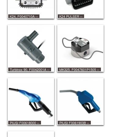
K24, F0040710A
››
K24 PULSER
››
Turbinox 90, F0042001A
››
MK325, F0047601P1505
››
PIUSI F00618000
››
PIUSI F0061903B
››