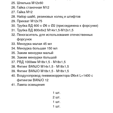
Шпилька M12x60
Гайка станочная М12
Гайка М12
Набор шайб, резиновых колец и штифтов
Прихват М12х75
Трубка ВД 600 х Ø6 х Ø2 (присоединена к форсунке)
Трубка ВД 800х6х2 М14х1,5-М12х1,5
Пеногаситель для использования отечественных
форсунок
Мензурка малая 45 мл
Мензурка большая 150 мл
Зажим мензурки малый
Зажим мензурки большой
РВД 1000мм М18х1,5 - М18х1,5
Фитинг BANJO M14x1,5 - M18x1,5
Фитинг BANJO M18x1,5 - M18x1,5
Воздухопровод пневмокорректора Ø6х4 L=1400 с
фитингом BANJO 12
Лампа освещения
1 шт.
2 шт.
1 шт.
1 шт.