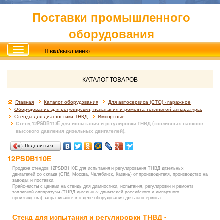
Поставки промышленного
оборудования
вкл/выкл меню
КАТАЛОГ ТОВАРОВ
Главная
Каталог оборудования
Для автосервиса (СТО) - гаражное
Оборудование для регулировки, испытания и ремонта топливной аппаратуры.
Стенды для диагностики ТНВД
Импортные
Стенд 12PSDB110E для испытания и регулировки ТНВД (топливных насосов
высокого давления дизельных двигателей).
Поделиться…
12PSDB110Е
Продажа стендов 12PSDB110E для испытания и регулирования ТНВД дизельных
двигателей со склада (СПб, Москва, Челябинск, Казань) от производителя, производство на
заводах и поставки.
Прайс-листы с ценами на стенды для диагностики, испытания, регулировки и ремонта
топливной аппаратуры (ТНВД дизельных двигателей российского и импортного
производства) запрашивайте в отделе оборудования для автосервиса.
Стенд для испытания и регулировки ТНВД -