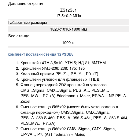
Давление открытия
ZS12SJ1
17.5±0.2 МПа
Габаритные размеры
1820х1010х1800 мм
Вес стенда
1000 кг
Комплект поставки стенда 12PSDB:
Кронштейн 4ТН-8,5х10; УТН-5; НД-21; 6МТНМ
Кронштейн ЯМЗ-236; 238; 175; 185
Колонный прижим PE..Z.., PE..Y.., P9..(Z)
Кронштейн угловой для фланцевых ТНВД
Фланец переходной Ø92 кронштейна углового
CMS...Sigma, CMX...Sigma, PES..A.., PES..M..,
PES..MW.., P7..(A) Friedmann + Maier, EP/VA.., NP-PE..A..
Zexel
Сменное кольцо Ø85x92 (может быть установлено в
фланце переходном) CMS..Sigma, CMX..Sigma,
PES..A..358 S 460, PES..A..358 S 461, PES..A..358 S 464,
PES..MW.., P7..(A)
Сменное кольцо Ø68х92 CMS..Sigma, CMX..Sigma,
EP/VA.., P7..(A) Friedmann + Maier,