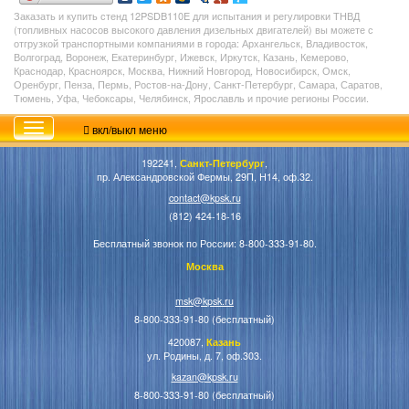
Заказать и купить стенд
12PSDB110E
для испытания и регулировки ТНВД
(топливных насосов высокого давления дизельных двигателей) вы можете с
отгрузкой транспортными компаниями в города: Архангельск, Владивосток,
Волгоград, Воронеж, Екатеринбург, Ижевск, Иркутск, Казань, Кемерово,
Краснодар, Красноярск, Москва, Нижний Новгород, Новосибирск, Омск,
Оренбург, Пенза, Пермь, Ростов-на-Дону, Санкт-Петербург, Самара, Саратов,
Тюмень, Уфа, Чебоксары, Челябинск, Ярославль и прочие регионы России.
вкл/выкл меню
192241,
Санкт-Петербург
,
пр. Александровской Фермы, 29П, Н14, оф.32.
contact@kpsk.ru
(812) 424-18-16
Бесплатный звонок по России: 8-800-333-91-80.
Москва
msk@kpsk.ru
8-800-333-91-80 (бесплатный)
420087,
Казань
ул. Родины, д. 7, оф.303.
kazan@kpsk.ru
8-800-333-91-80 (бесплатный)