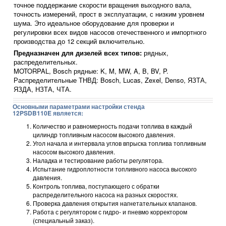
точное поддержание скорости вращения выходного вала,
точность измерений, прост в эксплуатации, с низким уровнем
шума. Это идеальное оборудование для проверки и
регулировки всех видов насосов отечественного и импортного
производства до 12 секций включительно.
Предназначен для дизелей всех типов:
рядных,
распределительных.
MOTORPAL, Bosch рядные: K, M, MW, A, B, BV, P.
Распределительные ТНВД: Bosch, Lucas, Zexel, Denso, ЯЗТА,
ЯЗДА, НЗТА, ЧТА.
Основными параметрами настройки стенда
12PSDB110E является:
Количество и равномерность подачи топлива в каждый
цилиндр топливным насосом высокого давления.
Угол начала и интервала углов впрыска топлива топливным
насосом высокого давления.
Наладка и тестирование работы регулятора.
Испытание гидроплотности топливного насоса высокого
давления.
Контроль топлива, поступающего с обратки
распределительного насоса на разных скоростях.
Проверка давления открытия нагнетательных клапанов.
Работа с регулятором с гидро- и пневмо корректором
(специальный заказ).