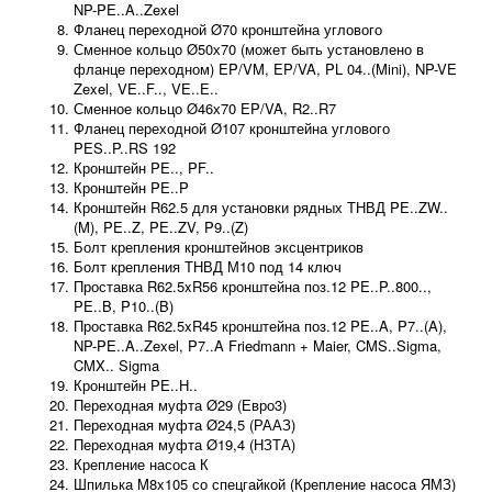
NP-PE..A..Zexel
Фланец переходной Ø70 кронштейна углового
Сменное кольцо Ø50х70 (может быть установлено в
фланце переходном) EP/VM, EP/VA, PL 04..(Mini), NP-VE
Zexel, VE..F.., VE..E..
Сменное кольцо Ø46х70 EP/VA, R2..R7
Фланец переходной Ø107 кронштейна углового
PES..P..RS 192
Кронштейн PE.., PF..
Кронштейн PE..P
Кронштейн R62.5 для установки рядных ТНВД PE..ZW..
(M), PE..Z, PE..ZV, P9..(Z)
Болт крепления кронштейнов эксцентриков
Болт крепления ТНВД М10 под 14 ключ
Проставка R62.5xR56 кронштейна поз.12 PE..P..800..,
PE..B, P10..(B)
Проставка R62.5xR45 кронштейна поз.12 PE..A, P7..(A),
NP-PE..A..Zexel, P7..A Friedmann + Maier, CMS..Sigma,
CMX.. Sigma
Кронштейн PE..H..
Переходная муфта Ø29 (Евро3)
Переходная муфта Ø24,5 (РААЗ)
Переходная муфта Ø19,4 (НЗТА)
Крепление насоса К
Шпилька M8x105 со спецгайкой (Крепление насоса ЯМЗ)