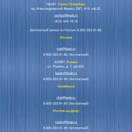
192241,
Санкт-Петербург
,
пр. Александровской Фермы, 29П, Н14, оф.32.
contact@kpsk.ru
(812) 424-18-16
Бесплатный звонок по России: 8-800-333-91-80.
Москва
msk@kpsk.ru
8-800-333-91-80 (бесплатный)
420087,
Казань
ул. Родины, д. 7, оф.303.
kazan@kpsk.ru
8-800-333-91-80 (бесплатный)
Челябинск
chel@kpsk.ru
8-800-333-91-80 (бесплатный)
Ростов-на-Дону
rostov@kpsk.ru
8-800-333-91-80 (бесплатный)