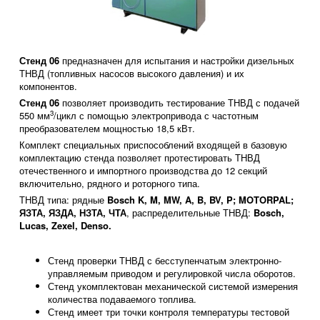
Стенд 06
предназначен для испытания и настройки дизельных
ТНВД (топливных насосов высокого давления) и их
компонентов.
Стенд 06
позволяет производить тестирование ТНВД с подачей
3
550 мм
/цикл с помощью электропривода с частотным
преобразователем мощностью 18,5 кВт.
Комплект специальных приспособлений входящей в базовую
комплектацию стенда позволяет протестировать ТНВД
отечественного и импортного производства до 12 секций
включительно, рядного и роторного типа.
ТНВД типа: рядные
Bosch K, M, MW, A, B, BV, P; MOTORPAL;
ЯЗТА, ЯЗДА, НЗТА, ЧТА
, распределительные ТНВД:
Bosch,
Lucas, Zexel, Denso.
Стенд проверки ТНВД с бесступенчатым электронно-
управляемым приводом и регулировкой числа оборотов.
Стенд укомплектован механической системой измерения
количества подаваемого топлива.
Стенд имеет три точки контроля температуры тестовой