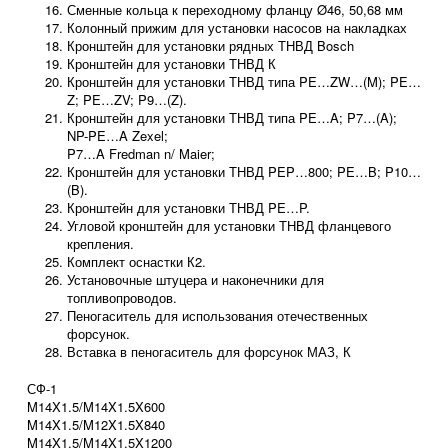
Сменные кольца к переходному фланцу Ø46, 50,68 мм
Колонный прижим для установки насосов на накладках
Кронштейн для установки рядных ТНВД Bosch
Кронштейн для установки ТНВД К
Кронштейн для установки ТНВД типа PE…ZW…(M); PE…
Z; PE…ZV; P9…(Z).
Кронштейн для установки ТНВД типа PE…A; P7…(A);
NP-PE…A Zexel;
P7…A Fredman n/ Maier;
Кронштейн для установки ТНВД PEP…800; PE…B; P10…
(B).
Кронштейн для установки ТНВД PE…P.
Угловой кронштейн для установки ТНВД фланцевого
крепления.
Комплект оснастки К2.
Установочные штуцера и наконечники для
топливопроводов.
Пеногаситель для использования отечественных
форсунок.
Вставка в пеногаситель для форсунок МАЗ, К
СФ-1
M14X1.5/M14X1.5X600
M14X1.5/M12X1.5X840
M14X1.5/M14X1.5X1200