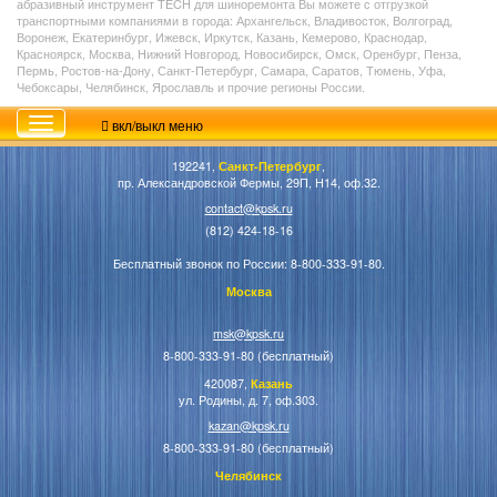
абразивный инструмент TECH для шиноремонта Вы можете
с отгрузкой
транспортными компаниями в города: Архангельск, Владивосток, Волгоград,
Воронеж, Екатеринбург, Ижевск, Иркутск, Казань, Кемерово, Краснодар,
Красноярск, Москва, Нижний Новгород, Новосибирск, Омск, Оренбург, Пенза,
Пермь, Ростов-на-Дону, Санкт-Петербург, Самара, Саратов, Тюмень, Уфа,
Чебоксары, Челябинск, Ярославль и прочие регионы России.
вкл/выкл меню
192241,
Санкт-Петербург
,
пр. Александровской Фермы, 29П, Н14, оф.32.
contact@kpsk.ru
(812) 424-18-16
Бесплатный звонок по России: 8-800-333-91-80.
Москва
msk@kpsk.ru
8-800-333-91-80 (бесплатный)
420087,
Казань
ул. Родины, д. 7, оф.303.
kazan@kpsk.ru
8-800-333-91-80 (бесплатный)
Челябинск