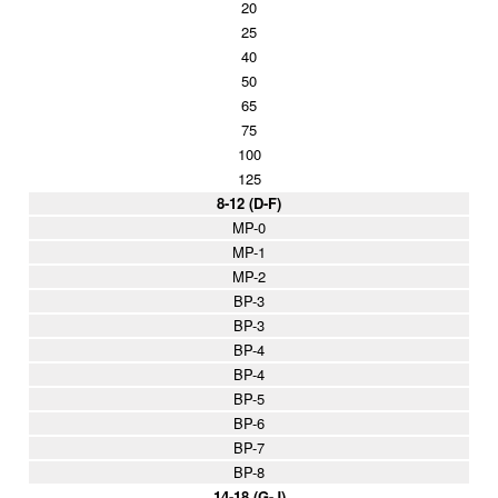
20
25
40
50
65
75
100
125
8-12 (D-F)
MP-0
MP-1
MP-2
BP-3
BP-3
BP-4
BP-4
BP-5
BP-6
BP-7
BP-8
14-18 (G-J)