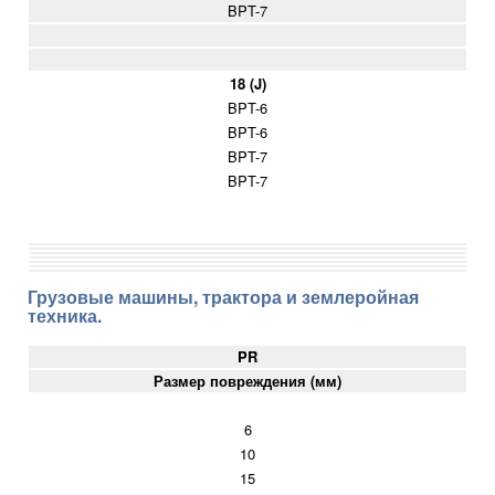
BPT-7
18 (J)
BPT-6
BPT-6
BPT-7
BPT-7
Грузовые машины, трактора и землеройная
техника.
PR
Размер повреждения (мм)
6
10
15