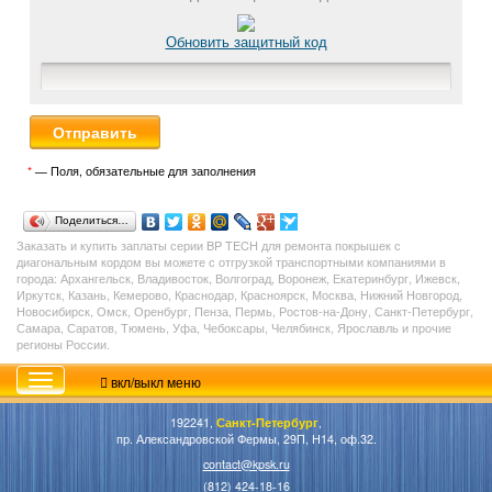
Обновить защитный код
*
— Поля, обязательные для заполнения
Поделиться…
Заказать и купить заплаты серии BP TECH для ремонта покрышек с
диагональным кордом вы можете с отгрузкой транспортными компаниями в
города: Архангельск, Владивосток, Волгоград, Воронеж, Екатеринбург, Ижевск,
Иркутск, Казань, Кемерово, Краснодар, Красноярск, Москва, Нижний Новгород,
Новосибирск, Омск, Оренбург, Пенза, Пермь, Ростов-на-Дону, Санкт-Петербург,
Самара, Саратов, Тюмень, Уфа, Чебоксары, Челябинск, Ярославль и прочие
регионы России.
вкл/выкл меню
192241,
Санкт-Петербург
,
пр. Александровской Фермы, 29П, Н14, оф.32.
contact@kpsk.ru
(812) 424-18-16