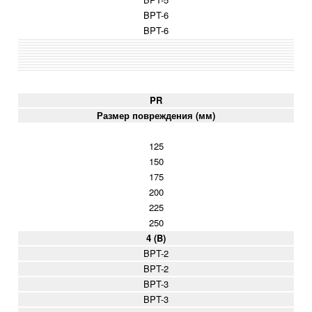
BPT-6
BPT-6
PR
Размер повреждения (мм)
125
150
175
200
225
250
4 (B)
BPT-2
BPT-2
BPT-3
BPT-3