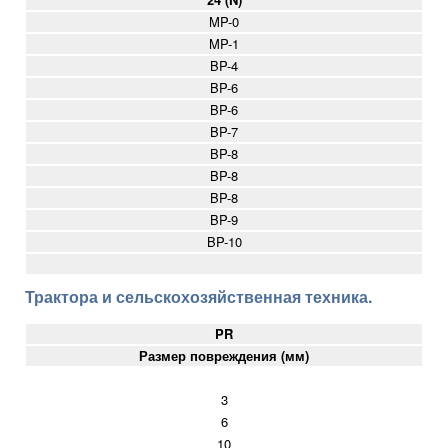
MP-0
MP-1
BP-4
BP-6
BP-6
BP-7
BP-8
BP-8
BP-8
BP-9
BP-10
Трактора и сельскохозяйственная техника.
PR
Размер повреждения (мм)
3
6
10