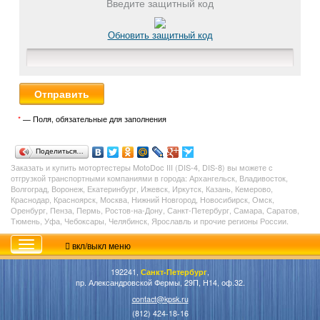
Введите защитный код
Обновить защитный код
*
— Поля, обязательные для заполнения
Поделиться…
Заказать и купить
мотортестеры MotoDoc III (DIS-4, DIS-8)
вы можете с
отгрузкой транспортными компаниями в города: Архангельск, Владивосток,
Волгоград, Воронеж, Екатеринбург, Ижевск, Иркутск, Казань, Кемерово,
Краснодар, Красноярск, Москва, Нижний Новгород, Новосибирск, Омск,
Оренбург, Пенза, Пермь, Ростов-на-Дону, Санкт-Петербург, Самара, Саратов,
Тюмень, Уфа, Чебоксары, Челябинск, Ярославль и прочие регионы России.
вкл/выкл меню
192241,
Санкт-Петербург
,
пр. Александровской Фермы, 29П, Н14, оф.32.
contact@kpsk.ru
(812) 424-18-16