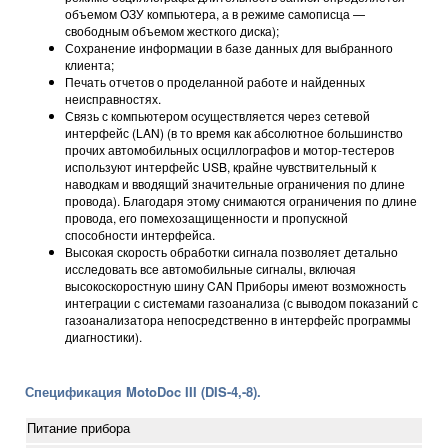
объемом ОЗУ компьютера, а в режиме самописца —
свободным объемом жесткого диска);
Сохранение информации в базе данных для выбранного
клиента;
Печать отчетов о проделанной работе и найденных
неисправностях.
Связь с компьютером осуществляется через сетевой
интерфейс (LAN) (в то время как абсолютное большинство
прочих автомобильных осциллографов и мотор-тестеров
используют интерфейс USB, крайне чувствительный к
наводкам и вводящий значительные ограничения по длине
провода). Благодаря этому снимаются ограничения по длине
провода, его помехозащищенности и пропускной
способности интерфейса.
Высокая скорость обработки сигнала позволяет детально
исследовать все автомобильные сигналы, включая
высокоскоростную шину CAN Приборы имеют возможность
интеграции с системами газоанализа (с выводом показаний с
газоанализатора непосредственно в интерфейс программы
диагностики).
Спецификация MotoDoc III (DIS-4,-8).
Питание прибора