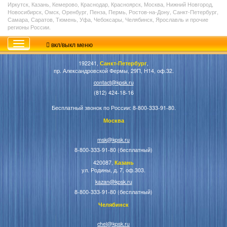
Иркутск, Казань, Кемерово, Краснодар, Красноярск, Москва, Нижний Новгород,
Новосибирск, Омск, Оренбург, Пенза, Пермь, Ростов-на-Дону, Санкт-Петербург,
Самара, Саратов, Тюмень, Уфа, Чебоксары, Челябинск, Ярославль и прочие
регионы России.
вкл/выкл меню
192241,
Санкт-Петербург
,
пр. Александровской Фермы, 29П, Н14, оф.32.
contact@kpsk.ru
(812) 424-18-16
Бесплатный звонок по России: 8-800-333-91-80.
Москва
msk@kpsk.ru
8-800-333-91-80 (бесплатный)
420087,
Казань
ул. Родины, д. 7, оф.303.
kazan@kpsk.ru
8-800-333-91-80 (бесплатный)
Челябинск
chel@kpsk.ru