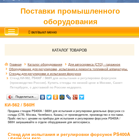
Поставки промышленного
оборудования
вкл/выкл меню
КАТАЛОГ ТОВАРОВ
Главная
Каталог оборудования
Для автосервиса (СТО) - гаражное
Оборудование для регулировки, испытания и ремонта топливной аппаратуры.
Стенды для регулировки и испытания форсунок
Стенд КИ-562, PS400F / S60H для испытания и регулировки форсунок
(производство Россия). Купить стенды по низкой цене в Москве, Санкт-
Петербурге, с доставкой по России недорого.
Поделиться…
КИ-562 / S60H
Продажа стендов PS400A / S60H
для испытания и регулировки дизельных форсунок
со
склада (СПб, Москва, Челябинск, Казань) от производителя, производство и поставки.
Прайс-листы с ценами на приборы для испытания и регулировки форсунок PS400A /
S60H запрашивайте в отделе оборудования для автосервиса.
Стенд для испытания и регулировки форсунок PS400A
/ S60H (КИ-562).