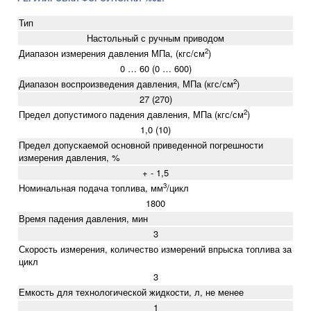
Тип
Настольный с ручным приводом
2
Диапазон измерения давления МПа, (кгс/см
)
0 … 60 (0 … 600)
2
Диапазон воспроизведения давления, МПа (кгс/см
)
27 (270)
2
Предел допустимого падения давления, МПа (кгс/см
)
1,0 (10)
Предел допускаемой основной приведенной погрешности
измерения давления, %
+ - 1,5
3
Номинальная подача топлива, мм
/цикл
1800
Время падения давления, мин
3
Скорость измерения, количество измерений впрыска топлива за
цикл
3
Емкость для технологической жидкости, л, не менее
1