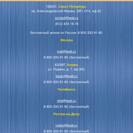
192241,
Санкт-Петербург
,
пр. Александровской Фермы, 29П, Н14, оф.32.
contact@kpsk.ru
(812) 424-18-16
Бесплатный звонок по России: 8-800-333-91-80.
Москва
msk@kpsk.ru
8-800-333-91-80 (бесплатный)
420087,
Казань
ул. Родины, д. 7, оф.303.
kazan@kpsk.ru
8-800-333-91-80 (бесплатный)
Челябинск
chel@kpsk.ru
8-800-333-91-80 (бесплатный)
Ростов-на-Дону
rostov@kpsk.ru
8-800-333-91-80 (бесплатный)