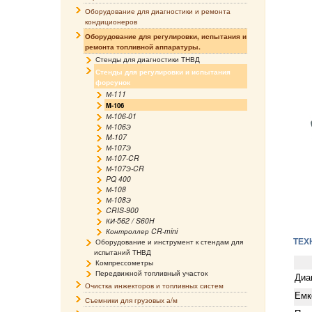
Оборудование для диагностики и ремонта
кондиционеров
Оборудование для регулировки, испытания и
ремонта топливной аппаратуры.
Стенды для диагностики ТНВД
Стенды для регулировки и испытания
форсунок
М-111
M-106
М-106-01
М-106Э
M-107
М-107Э
М-107-CR
М-107Э-CR
PQ 400
М-108
М-108Э
CRIS-900
КИ-562 / S60H
Контроллер CR-mini
ТЕХ
Оборудование и инструмент к стендам для
испытаний ТНВД
Компрессометры
Передвижной топливный участок
Диа
Очистка инжекторов и топливных систем
Емк
Съемники для грузовых а/м