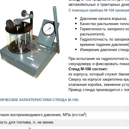
автомобильных и тракторных дизе
С помощью прибора М-106 провер
Давление начала впрыска.
Качество распыления топли
Герметичность запорного к
распылителя).
Гидроплотность по запорно
времени падения давления)
Измерение давления стенд
При испытании на гидроплотность
секундомеру и фиксировать пока
Стенд М-106 состоит:
из корпуса, который служит баком
Сверху на корпусе закреплена кр
клапанная коробка, зажимное уст
Привод стенда производится с п
НИЧЕСКИЕ ХАРАКТЕРИСТИКИ СТЕНДА М-106:
2
пазон воспроизводимого давления, МПа (кгс/см
)
ость для топлива, л, не менее
3