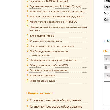
Под
Гидронасосы SUNFAB (Швеция)
Гидравлические насосы HIPOSAN (Турция)
Габ
Мини АЗС для дизельного топлива и бензина
Масс
Масло и топливо-раздаточное оборудование
Кол
Масло-топливо-раздаточное PRESSOL
Насосы ручные бочковые для агрессивных сред
НБ, НБУ
Для раздачи AdBlue
← М
Стенды для очистки масла
Приборы контроля чистоты жидкости
Ост
Приборы для контроля качества
нефтепродуктов.
Пускозарядные и зарядные устройства
Оборудование и приборы МЕТА
Газоанализаторы и дымомеры
Емкости пластиковые
Инфракрасные сушки
Общий каталог
Станки и станочное оборудование
Кузнечно-прессовое оборудование