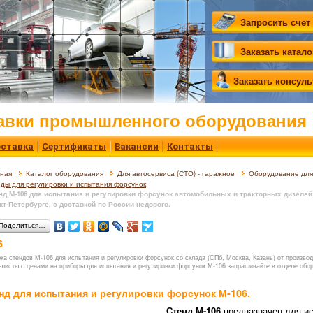
Запросить счет
Заказать катало
Заказать консул
авки промышленного оборудования
ставка
Сертификаты
Вакансии
Контакты
вная
Каталог оборудования
Для автосервиса (СТО) - гаражное
Оборудование для 
ды для регулировки и испытания форсунок
нд М-106 для испытания и регулировки форсунок автомобильных и тракторных дизелей 
кт-Петербурге, с доставкой по России недорого.
Поделиться…
6
жа стендов М-106
для испытания и регулировки форсунок
со склада (СПб, Москва, Казань) от производ
-листы с ценами на приборы для испытания и регулировки форсунок М-106 запрашивайте в отделе обо
нд для испытания и регулировки форсунок М-106.
Стенд М-106
предназначен для ис