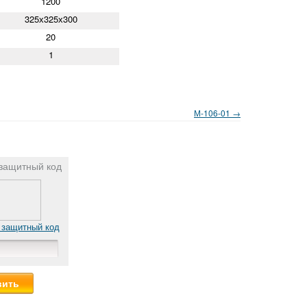
1200
325х325х300
20
1
М-106-01 →
защитный код
 защитный код