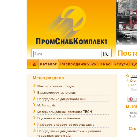
Пост
Каталог
Распродажа 2026
О нас
Услуги
До
Гла
Меню раздела
Стен
Сте
Шиномонтажные стенды
Сан
Балансировочные стенды
Оборудование для ремонта шин
Мойки колёс
M-10
Материалы для шиноремонта TECH
Прода
Прайс
Подъемники автомобильные
Разборочно-сборочное оборудование
Сте
Оборудование для диагностики и ремонта
тормозных систем а/м