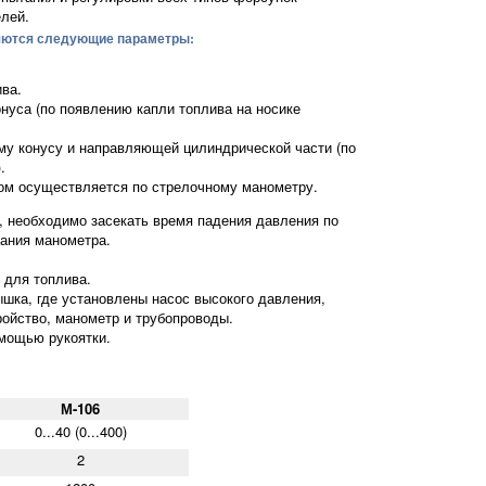
лей.
яются следующие параметры:
ва.
онуса (по появлению капли топлива на носике
му конусу и направляющей цилиндрической части (по
.
ом осуществляется по стрелочному манометру.
, необходимо засекать время падения давления по
зания манометра.
 для топлива.
ышка, где установлены насос высокого давления,
ройство, манометр и трубопроводы.
омощью рукоятки.
М-106
0...40 (0...400)
2