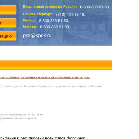
8-800-333-91-80
Бесплатный звонок по России:
(812) 424-18-16.
Санкт-Петербург:
8-800-333-91-80.
Казань:
г
8-800-333-91-80.
Москва:
psk@kpsk.ru
ьтацию
регулировки, испытания и ремонта топливной аппаратуры.
(производство Россия). Купить стенды по низкой цене в Москве,
ителя, производство и поставки.
рудования для автосервиса.
пытания и регулировки всех типов форсунок