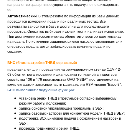
направление вращения, осуществлять подачу, но не фиксировать
ее.
Автоматический.
В этом режиме по информации из базы данных
проводятся измерения подачи при различных тестах. Все
результаты заносятся в базу и доступны для последующего
просмотра. Оператор выбирает нужный тест и начинает испытание.
При достижении насосом нужных оборотов оператор дает команду
на подачу. По истечении заданных циклов насос останавливается и
оператору предлагается зафиксировать величину подачи по
секциям.
БНС (блок настройки ТНВД сервисный)
предназначен для проведения на регулировочном стенде СДМ-12-
03 обкатки, регулирования и диагностики топливной аппаратуры
семейства 136 и 179 производства ОАО "ЯЗДА", поставляемой на
комплектацию и запасные части к двигателям ЯЗМ уровня "Евро-3".
БНС выполняет следующие функции:
установка рейки ТНВД в требуемое согласно выбранному
режиму работы положения;
запись основной управляющей программы в ЭБУ;
запись базовых настроек для конкретной модели ТНВД в ЭБУ;
подстройка ВСХ цикловой подачи с сохранением настроек в
ЭБУ;
проверка подвижности рейки ТНВД.