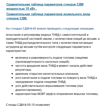
Сравнительная таблица параметров стендов СДМ
мощностью 15 кВт .
Сравнительная таблица параметров модельного ряда
стендов СДМ.
На стендах СДМ-8-03 можно проводить следующие операции:
испытание и регулировку рядных ТНВД с самостоятельной и
принудительной системой смазки, с количеством секций до восьми, а
также ТНВД распределительного типа с количеством питающих
штуцеров до восьми путём контроля следующих параметров и
характеристик:
величина и равномерность подачи топлива секциями
(производительность насосных секций);
частота вращения вала ТНВД в момент начала действия
регулятора;
давление открытия нагнетательных клапанов;
угол нагнетания и подачи топлива по повороту вала ТНВД и
чередование подачи секциями ТНВД;
угол действительного впрыскивания топлива (при
диагностировании);
характеристика МОВТ (муфта опережения впрыска топлива).
Стенды СДМ-8-03-15 позволяют