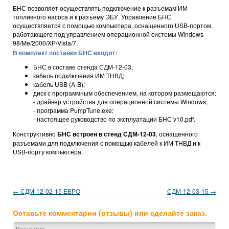
БНС позволяет осуществлять подключение к разъемам ИМ
топливного насоса и к разъему ЭБУ. Управление БНС
осуществляется с помощью компьютера, оснащенного USB-портом,
работающего под управлением операционной системы Windows
98/Me/2000/XP/Vista/7.
В комплект поставки БНС входит:
БНС в составе стенда СДМ-12-03;
кабель подключения ИМ ТНВД;
кабель USB (A-B);
диск с программным обеспечением, на котором размещаются:
- драйвер устройства для операционной системы Windows;
- программа PumpTune.exe;
- настоящее руководство по эксплуатации БНС v10.pdf.
Конструктивно
БНС встроен в стенд
СДМ-12-03
, оснащенного
разъемами для подключения с помощью кабелей к ИМ ТНВД и к
USB-порту компьютера.
← СДМ-12-02-15 ЕВРО
СДМ-12-03-15 →
Оставьте комментарии (отзывы) или сделайте заказ.