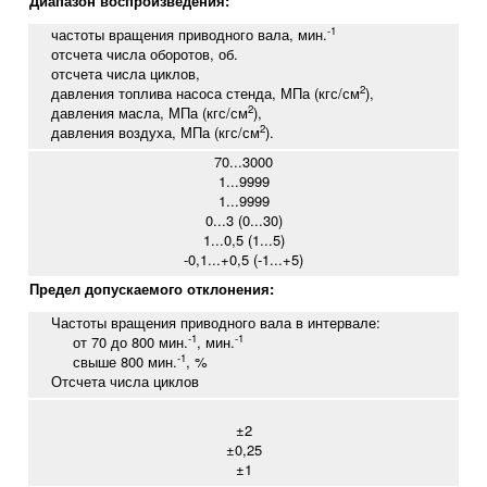
Диапазон воспроизведения:
-1
частоты вращения приводного вала, мин.
отсчета числа оборотов, об.
отсчета числа циклов,
2
давления топлива насоса стенда, МПа (кгс/см
),
2
давления масла, МПа (кгс/см
),
2
давления воздуха, МПа (кгс/см
).
70...3000
1...9999
1...9999
0...3 (0...30)
1...0,5 (1...5)
-0,1...+0,5 (-1...+5)
Предел допускаемого отклонения:
Частоты вращения приводного вала в интервале:
-1
-1
от 70 до 800 мин.
, мин.
-1
свыше 800 мин.
, %
Отсчета числа циклов
±2
±0,25
±1