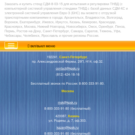
Заказать и купить стенд СДМ-8-03-15 для испытания и регулировки ТНВД (с
компьютерной системой управления стендами ТНВД с базой данных СДМ-КС и
электронной системой управления Евро-3 (БНС) вы можете с отгрузкой
транспортными компаниями в города: Архангельск, Владивосток, Волгоград,
Воронеж, Екатеринбург, Ижевск, Иркутск, Казань, Кемерово, Краснодар,
Красноярск, Москва, Нижний Новгород, Новосибирск, Омск, Оренбург, Пенза,
Пермь, Ростов-на-Дону, Санкт-Петербург, Самара, Саратов, Тюмень, Уфа,
Чебоксары, Челябинск, Ярославль и прочие регионы России.
вкл/выкл меню
192241,
Санкт-Петербург
,
пр. Александровской Фермы, 29П, Н14, оф.32.
contact@kpsk.ru
(812) 424-18-16
Бесплатный звонок по России: 8-800-333-91-80.
Москва
msk@kpsk.ru
8-800-333-91-80 (бесплатный)
420087,
Казань
ул. Родины, д. 7, оф.303.
kazan@kpsk.ru
8-800-333-91-80 (бесплатный)