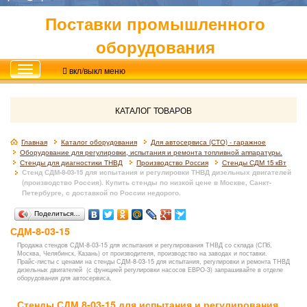
Поставки промышленного
оборудования
вкл/выкл меню
КАТАЛОГ ТОВАРОВ
Главная
Каталог оборудования
Для автосервиса (СТО) - гаражное
Оборудование для регулировки, испытания и ремонта топливной аппаратуры.
Стенды для диагностики ТНВД
Производство Россия
Стенды СДМ 15 кВт
Стенд СДМ-8-03-15 для испытания и регулировки ТНВД дизельных двигателей
(производство Россия). Купить стенды по низкой цене в Москве, Санкт-
Петербурге, с доставкой по России недорого.
Поделиться…
СДМ-8-03-15
Продажа стендов СДМ-8-03-15 для испытания и регулирования ТНВД со склада (СПб,
Москва, Челябинск, Казань) от производителя, производство на заводах и поставки.
Прайс-листы с ценами на стенды СДМ-8-03-15 для испытания, регулировки и ремонта ТНВД
дизельных двигателей (с функцией регулировки насосов ЕВРО-3) запрашивайте в отделе
оборудования для автосервиса.
Стенды СДМ 8-03-15 для испытания и регулирования