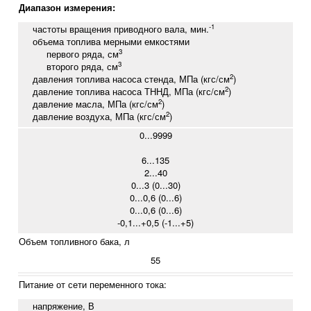
Диапазон измерения:
-1
частоты вращения приводного вала, мин.
объема топлива мерными емкостями
3
первого ряда, см
3
второго ряда, см
2
давления топлива насоса стенда, МПа (кгс/см
)
2
давление топлива насоса ТННД, МПа (кгс/см
)
2
давление масла, МПа (кгс/см
)
2
давление воздуха, МПа (кгс/см
)
0...9999
6...135
2...40
0...3 (0...30)
0...0,6 (0...6)
0...0,6 (0...6)
-0,1...+0,5 (-1...+5)
Объем топливного бака, л
55
Питание от сети переменного тока:
напряжение, В