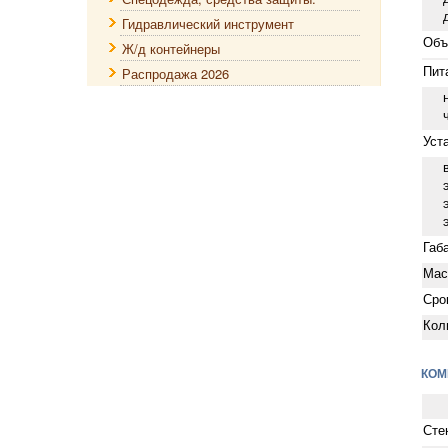
дав
Гидравлический инструмент
Объ
Ж/д контейнеры
Пит
Распродажа 2026
на
час
Уст
в т
эле
эле
эле
Габ
Мас
Сро
Кол
КОМ
Сте