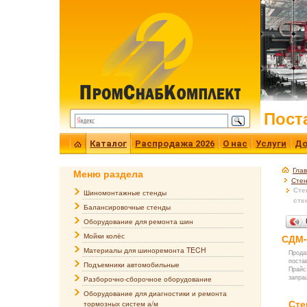
Пост
Каталог
Распродажа 2026
О нас
Услуги
До
Гла
Меню раздела
Стен
Сте
Шиномонтажные стенды
сте
Балансировочные стенды
Оборудование для ремонта шин
Мойки колёс
СДМ-
Материалы для шиноремонта TECH
Прода
поста
Подъемники автомобильные
Прайс
запра
Разборочно-сборочное оборудование
Оборудование для диагностики и ремонта
Сте
тормозных систем а/м