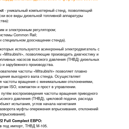
ct
- уникальный компьютерный стенд, позволяющий
ски все виды дизельной топливной аппаратуры
тва):
им и электронным регулятором;
истемы Common Rail;
и специальном дооснащении стенда).
 которых используются асинхронный электродвигатель с
 «Mitsubishi», позволяющие производить диагностику и
топливных насосов высокого давления (ТНВД) дизельных
о и зарубежного производства.
ователем частоты «Mitsubishi» позволяет плавно
ащения выходного вала стенда. Осуществляет
я частоты вращения с минимальными отклонениями,
там ISO, компактен и прост в управлении.
я путём воспроизведения частоты вращения приводного
ысокого давления (ТНВД), цикловой подачи, расхода
объект испытания, углов начала нагнетания
разворота муфты опережения впрыскивания, отклонений
(впрыскивания).
2 Full Complect ЕВРО:
 под импорт, ТНВД М-105.