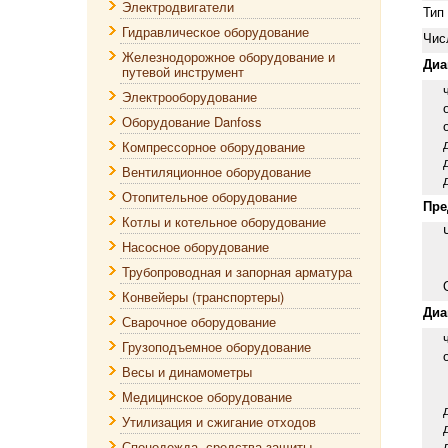
Электродвигатели
Тип
Гидравлическое оборудование
Чис
Железнодорожное оборудование и
Диа
путевой инструмент
час
Электрооборудование
отс
Оборудование Danfoss
отс
дав
Компрессорное оборудование
дав
Вентиляционное оборудование
дав
Отопительное оборудование
Пре
Котлы и котельное оборудование
Час
Насосное оборудование
от
св
Трубопроводная и запорная арматура
Отс
Конвейеры (транспортеры)
Диа
Сварочное оборудование
час
Грузоподъемное оборудование
объ
Весы и динамометры
пе
вт
Медицинское оборудование
дав
Утилизация и сжигание отходов
дав
дав
Спецодежда, средства защиты.