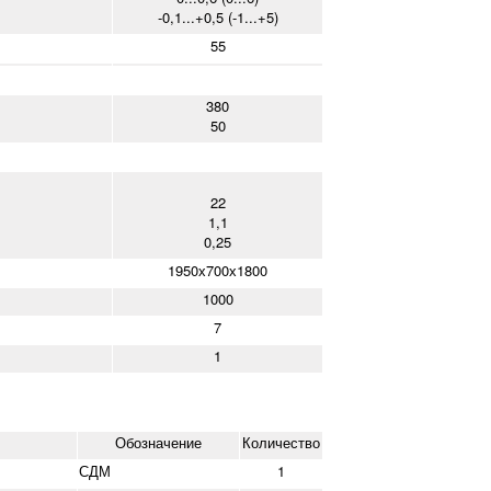
-0,1...+0,5 (-1...+5)
55
380
50
22
1,1
0,25
1950х700х1800
1000
7
1
Обозначение
Количество
СДМ
1