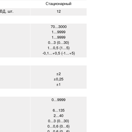
Стационарный
ВД, шт.
12
70...3000
1...9999
1...9999
0...3 (0...30)
1...0,5 (1...5)
-0,1...+0,5 (-1...+5)
±2
±0,25
±1
0...9999
6...135
2...40
0...3 (0...30)
0...0,6 (0...6)
0...0,6 (0...6)