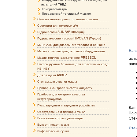
испытаний ТНВД
Компрессометры
Передвижной топливный участок
Очистка инжекторов и топливных систем
Съемники для грузовых а/м
Гидронасосы SUNFAB (Швеция)
Гидравлические насосы HIPOSAN (Турция)
Мини АЗС для дизельного топлива и бензина
На 
Масло и топливо-раздаточное оборудование
Масло-топливо-раздаточное PRESSOL
испы
расп
Насосы ручные бочковые для агрессивных сред
НБ, НБУ
Для раздачи AdBlue
Стенды для очистки масла
Приборы контроля чистоты жидкости
Приборы для контроля качества
нефтепродуктов.
Пускозарядные и зарядные устройства
Данн
Оборудование и приборы МЕТА
По с
Стен
Газоанализаторы и дымомеры
Емкости пластиковые
Стен
Инфракрасные сушки