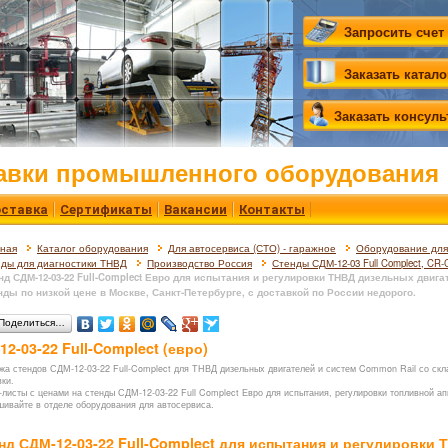
Запросить счет
Заказать катало
Заказать консул
авки промышленного оборудования
ставка
Сертификаты
Вакансии
Контакты
вная
Каталог оборудования
Для автосервиса (СТО) - гаражное
Оборудование для 
ды для диагностики ТНВД
Производство Россия
Стенды СДМ-12-03 Full Complect, CR-
нд СДМ-12-03-22 Full-Complect Евро для испытания и регулировки ТНВД дизельных двиг
нды по низкой цене в Москве, Санкт-Петербурге, с доставкой по России недорого.
Поделиться…
12-03-22 Full-Complect (евро)
жа стендов СДМ-12-03-22 Full-Complect для ТНВД дизельных двигателей и систем Common Rail со скла
вки.
-листы с ценами на стенды СДМ-12-03-22 Full Complect Евро для испытания, регулировки топливной 
шивайте в отделе оборудования для автосервиса.
нд СДМ-12-03-22 Full-Complect для испытания и регулировки