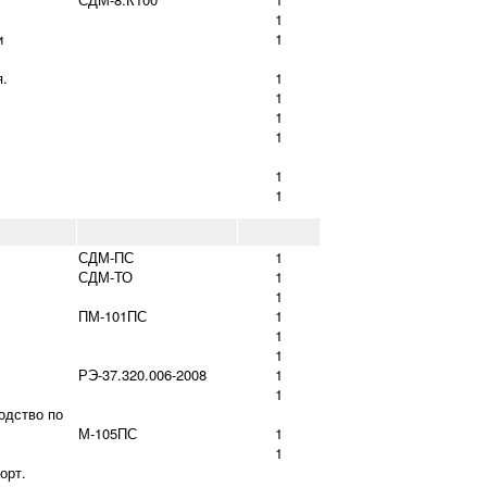
1
и
1
я.
1
1
1
1
1
1
СДМ-ПС
1
СДМ-ТО
1
1
ПМ-101ПС
1
1
1
РЭ-37.320.006-2008
1
1
одство по
М-105ПС
1
1
орт.