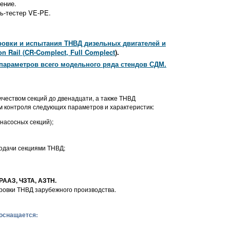
ение.
-тестер VE-PE.
овки и испытания ТНВД дизельных двигателей и
 Rail (
CR-
Complect,
Full Complect
)
.
параметров всего модельного ряда стендов СДМ.
ичеством секций до двенадцати, а также ТНВД
м контроля следующих параметров и характеристик:
насосных секций);
подачи секциями ТНВД;
РААЗ, ЧЗТА, АЗТН.
ировки ТНВД зарубежного производства.
 оснащается: