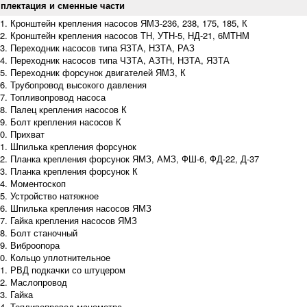
плектация
и сменные части
Кронштейн крепления насосов ЯМЗ-236, 238, 175, 185, К
Кронштейн крепления насосов ТН, УТН-5, НД-21, 6МТНМ
Переходник насосов типа ЯЗТА, НЗТА, РАЗ
Переходник насосов типа ЧЗТА, АЗТН, НЗТА, ЯЗТА
Переходник форсунок двигателей ЯМЗ, К
Трубопровод высокого давления
Топливопровод насоса
Палец крепления насосов К
Болт крепления насосов К
Прихват
Шпилька крепления форсунок
Планка крепления форсунок ЯМЗ, АМЗ, ФШ-6, ФД-22, Д-37
Планка крепления форсунок К
Моментоскоп
Устройство натяжное
Шпилька крепления насосов ЯМЗ
Гайка крепления насосов ЯМЗ
Болт станочный
Виброопора
Кольцо уплотнительное
РВД подкачки со штуцером
Маслопровод
Гайка
Топливопровод манометра