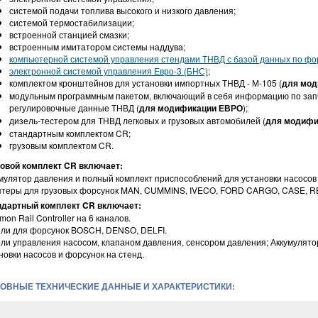
системой подачи топлива высокого и низкого давления;
системой термостабилизации;
встроенной станцией смазки;
встроенным имитатором системы наддува;
компьютерной системой управления стендами ТНВД с базой данных по фо
электронной системой управления Евро-3 (БНС)
;
комплектом кронштейнов для установки импортных ТНВД - М-105 (
для мо
модульным программным пакетом, включающий в себя информацию по запч
регулировочные данные ТНВД (
для модификации ЕВРО
);
дизель-тестером для ТНВД легковых и грузовых автомобилей (
для модифи
стандартным комплектом CR;
грузовым комплектом CR.
овой комплект CR включает:
мулятор давления и полный комплект приспособлений для установки насосов 
теры для грузовых форсунок MAN, CUMMINS, IVECO, FORD CARGO, CASE, R
ндартный комплект CR включает:
on Rail Controller на 6 каналов.
ли для форсунок BOSCH, DENSO, DELFI.
ли управления насосом, клапаном давления, сенсором давления; Аккумулято
новки насосов и форсунок на стенд.
ОВНЫЕ ТЕХНИЧЕСКИЕ ДАННЫЕ И ХАРАКТЕРИСТИКИ: