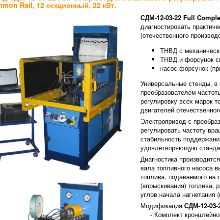
mon Rail, 12 секционный, 22 кВт.
СДМ-12-03-22 Full Comple
диагностировать практиче
(отечественного производс
ТНВД с механическ
ТНВД и форсунок с
насос-форсунок (пр
Универсальные стенды, в
преобразователем частоты
регулировку всех марок 
двигателей отечественног
Электропривод с преобраз
регулировать частоту вр
стабильность поддержани
удовлетворяющую стандар
Диагностика производитс
вала топливного насоса в
топлива, подаваемого на 
(впрыскивания) топлива, 
углов начала нагнетания 
Модификация
СДМ-12-03-2
- Комплект кронштейнов