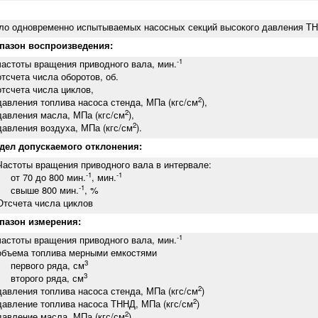
ло одновременно испытываемых насосных секций высокого давления ТН
пазон воспроизведения:
-1
тоты вращения приводного вала, мин.
чета числа оборотов, об.
чета числа циклов,
2
ления топлива насоса стенда, МПа (кгс/см
),
2
ления масла, МПа (кгс/см
),
2
ления воздуха, МПа (кгс/см
).
дел допускаемого отклонения:
тоты вращения приводного вала в интервале:
-1
-1
 70 до 800 мин.
, мин.
-1
ыше 800 мин.
, %
чета числа циклов
пазон измерения:
-1
тоты вращения приводного вала, мин.
ема топлива мерными емкостями
3
рвого ряда, см
3
орого ряда, см
2
ления топлива насоса стенда, МПа (кгс/см
)
2
ление топлива насоса ТННД, МПа (кгс/см
)
2
ление масла, МПа (кгс/см
)