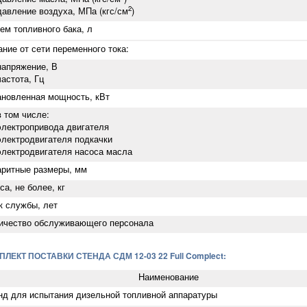
2
ление воздуха, МПа (кгс/см
)
ем топливного бака, л
ание от сети переменного тока:
пряжение, В
тота, Гц
ановленная мощность, кВт
ом числе:
ктропривода двигателя
ктродвигателя подкачки
ктродвигателя насоса масла
аритные размеры, мм
са, не более, кг
к службы, лет
ичество обслуживающего персонала
ПЛЕКТ ПОСТАВКИ СТЕНДА СДМ 12-03 22 Full Complect:
Наименование
нд для испытания дизельной топливной аппаратуры