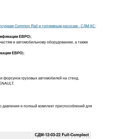
рсункам Common Rail и топливным насосам - СДМ-КС;
дификации ЕВРО
);
астям и автомобильному оборудованию, а также
кации ЕВРО
);
и форсунок грузовых автомобилей на стенд.
ENAULT.
р давления и полный комплект приспособлений для
СДМ-12-03-22 Full-Complect