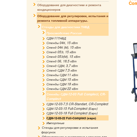
Com
Оборудование для диагностики и ремонта
кондиционеров
Оборудование для регулировки, испытания и
ремонта топливной аппаратуры.
Стенды для диагностики ТНВД
Производство Россия
СДМ-11ТНВД
Стенды 04К, 15 кВт
Стенд 04К (М), 15 кВт
Стенд 05Э, 15 кВт
Стенд 05Э(М), 15 кВт
Стенд 06, 18,5 кВт
Стенд СДМ, 3,7 кВт
Стенд СДМ 7,5 кВт
Стенды СДМ 11 кВт
Стенды СДМ 15 кВт
Стенды СДМ 18 кВт
Стенды СДМ 22 кВт
Стенды СДМ-12-03 Full Complect, CR-
Complect
СДМ-12-03-7,5 CR-Standart, CR-Complect
СДМ-12-03-15 Full-Complect (Евро)
СДМ-12-03-18 Full Complect (Евро)
СДМ-12-03-22 Full-Complect (евро)
Импортные
Стенды для регулировки и испытания
форсунок
Оборудование и инструмент к стендам для