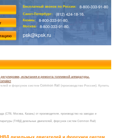
8-800-333-91-80
Бесплатный звонок по России:
(812) 424-18-16.
Санкт-Петербург:
8-800-333-91-80.
Казань:
г
8-800-333-91-80.
Москва:
psk@kpsk.ru
ьтацию
регулировки, испытания и ремонта топливной аппаратуры.
Complect
ателей и форсунок систем Common Rail (производство Россия). Купить
да (СПб, Москва, Казань) от производителя, производство на заводах и
аппаратуры (ТНВД дизельных двигателей, форсунок систем Common Rail)
 ТНВД дизельных двигателей и форсунок систем