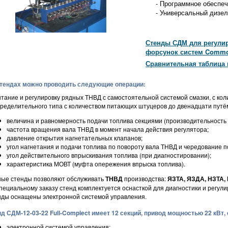
- Программное обеспеч
- Универсальный дизель
Стенды СДМ для регулир
форсунок систем Common
Сравнительная таблица 
стендах можно проводить следующие операции:
тание и регулировку рядных ТНВД с самостоятельной системой смазки, с кол
ределительного типа с количеством питающих штуцеров до двенадцати путё
величина и равномерность подачи топлива секциями (производительность 
частота вращения вала ТНВД в момент начала действия регулятора;
давление открытия нагнетательных клапанов;
угол нагнетания и подачи топлива по повороту вала ТНВД и чередование 
угол действительного впрыскивания топлива (при диагностировании);
характеристика МОВТ (муфта опережения впрыска топлива).
ые стенды позволяют обслуживать
ТНВД
производства:
ЯЗТА, ЯЗДА, НЗТА, 
пециальному заказу стенд комплектуется оснасткой для диагностики и регул
ды оснащены электронной системой управления.
д СДМ-12-03-22 Full-Complect имеет 12 секций, привод мощностью 22 кВт,
электронной системой управления;